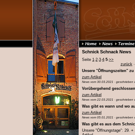
Schnick Schnack News
Seite
1
·
2
·
3
·
4
·
5
·
>>
zurück
Unsere "Öffnungszeiten" zu
zum Artikel
News vom 30.03.2021 · geschrieben 
Vorübergehend geschlossen
zum Artikel
News vom 22.03.2021 · geschrieben 
Was gibt es wann und wo a
zum Artikel
News vom 05.01.2021 · geschrieben 
Was gibt es aus dem Schni
Unsere "Öffnungstage": 29. + 
Artikel